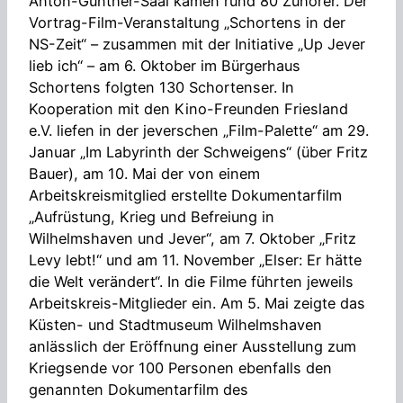
Anton-Günther-Saal kamen rund 80 Zuhörer. Der
Vortrag-Film-Veranstaltung „Schortens in der
NS-Zeit“ – zusammen mit der Initiative „Up Jever
lieb ich“ – am 6. Oktober im Bürgerhaus
Schortens folgten 130 Schortenser. In
Kooperation mit den Kino-Freunden Friesland
e.V. liefen in der jeverschen „Film-Palette“ am 29.
Januar „Im Labyrinth der Schweigens“ (über Fritz
Bauer), am 10. Mai der von einem
Arbeitskreismitglied erstellte Dokumentarfilm
„Aufrüstung, Krieg und Befreiung in
Wilhelmshaven und Jever“, am 7. Oktober „Fritz
Levy lebt!“ und am 11. November „Elser: Er hätte
die Welt verändert“. In die Filme führten jeweils
Arbeitskreis-Mitglieder ein. Am 5. Mai zeigte das
Küsten- und Stadtmuseum Wilhelmshaven
anlässlich der Eröffnung einer Ausstellung zum
Kriegsende vor 100 Personen ebenfalls den
genannten Dokumentarfilm des