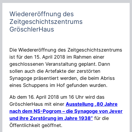
h
e
Wiedereröffnung des
n
Zeitgeschichtszentrums
GröschlerHaus
Die Wiedereröffnung des Zeitgeschichtszentrums
ist für den 15. April 2018 im Rahmen einer
geschlossenen Veranstaltung geplant. Dann
sollen auch die Artefakte der zerstörten
Synagoge präsentiert werden, die beim Abriss
eines Schuppens im Hof gefunden wurden.
Ab dem 16. April 2018 um 16 Uhr wird das
GröschlerHaus mit einer
Ausstellung „80 Jahre
nach dem NS-Pogrom – die Synagoge von Jever
und ihre Zerstörung im Jahre 1938“
für die
Öffentlichkeit geöffnet.