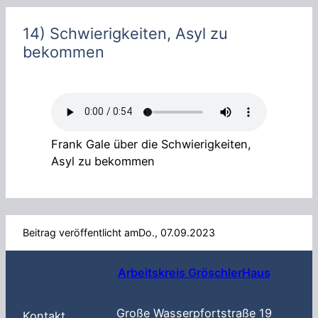
h
e
14) Schwierigkeiten, Asyl zu
n
bekommen
Frank Gale über die Schwierigkeiten,
Asyl zu bekommen
Beitrag veröffentlicht am
Do., 07.09.2023
Arbeitskreis GröschlerHaus
Große Wasserpfortstraße 19
Kontakt