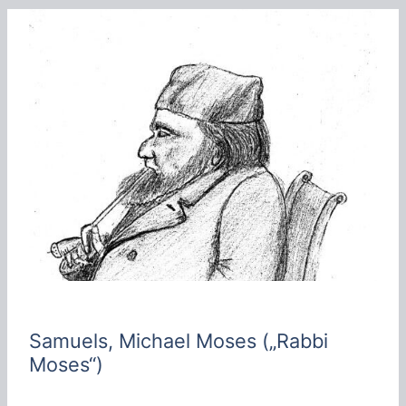
h
e
n
Samuels, Michael Moses („Rabbi
Moses“)