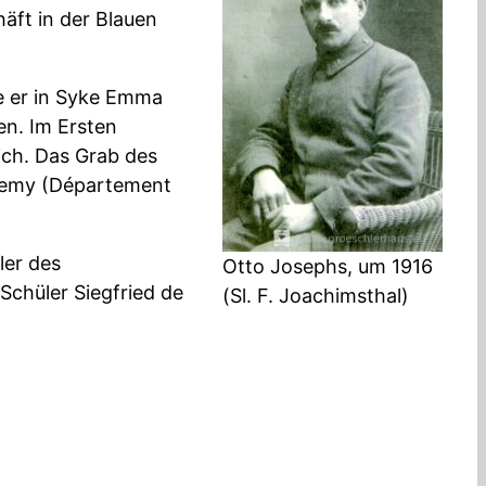
äft in der Blauen
e er in Syke Emma
en. Im Ersten
eich. Das Grab des
ssemy (Département
ler des
Otto Josephs, um 1916
Schüler Siegfried de
(Sl. F. Joachimsthal)