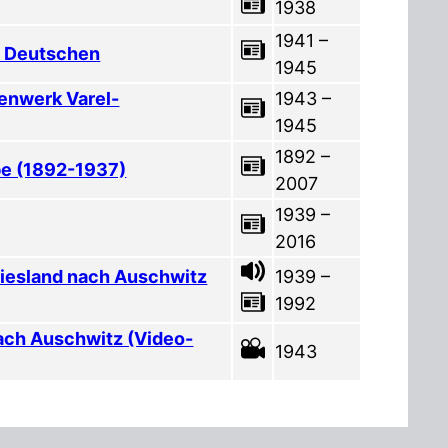
1938
1941 –
d Deutschen
1945
enwerk Varel-
1943 –
1945
1892 –
be (1892-1937)
2007
1939 –
2016
riesland nach Auschwitz
1939 –
1992
ach Auschwitz (Video-
1943