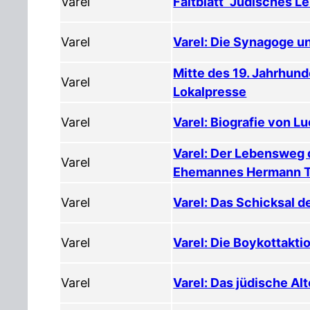
Varel
Faltblatt “Jüdisches L
Varel
Varel: Die Synagoge u
Mitte des 19. Jahrhund
Varel
Lokalpresse
Varel
Varel: Biografie von 
Varel: Der Lebensweg d
Varel
Ehemannes Hermann T
Varel
Varel: Das Schicksal d
Varel
Varel: Die Boykottakti
Varel
Varel: Das jüdische A