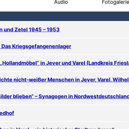
Audio
Fotogaleri
rn und Zetel 1945 – 1953
 Das Kriegsgefangenenlager
 „Hollandmöbel“ in Jever und Varel (Landkreis Frie
chte nicht-weißer Menschen in Jever, Varel, Wilhe
Bilder blieben“ – Synagogen in Nordwestdeutschlan
iedhof