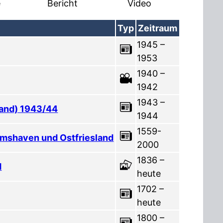
e
Bericht
Video
Typ
Zeitraum
1945 –
1953
1940 –
1942
1943 –
sland) 1943/44
1944
1559-
lmshaven und Ostfriesland
2000
1836 –
d
heute
1702 –
heute
1800 –