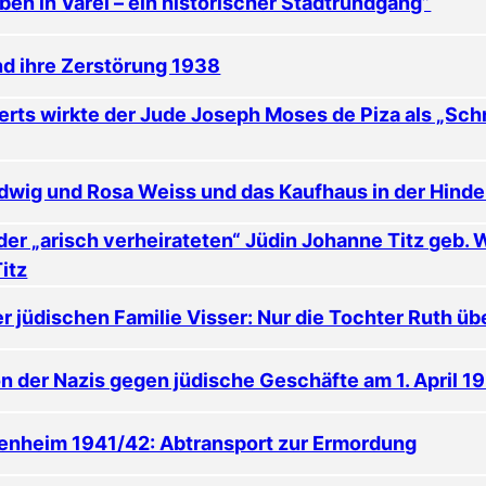
eben in Varel – ein historischer Stadtrundgang”
nd ihre Zerstörung 1938
erts wirkte der Jude Joseph Moses de Piza als „Schrif
Ludwig und Rosa Weiss und das Kaufhaus in der Hind
er „arisch verheirateten“ Jüdin Johanne Titz geb. 
itz
er jüdischen Familie Visser: Nur die Tochter Ruth ü
on der Nazis gegen jüdische Geschäfte am 1. April 1
ltenheim 1941/42: Abtransport zur Ermordung