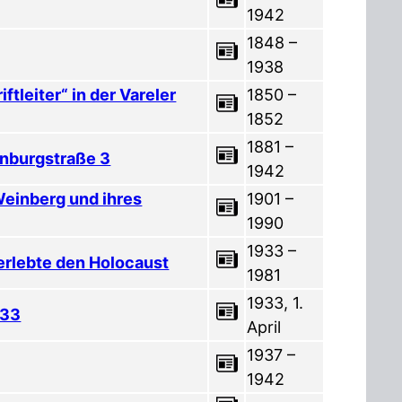
1942
1848 –
1938
tleiter“ in der Vareler
1850 –
1852
1881 –
enburgstraße 3
1942
Weinberg und ihres
1901 –
1990
1933 –
berlebte den Holocaust
1981
1933, 1.
933
April
1937 –
1942