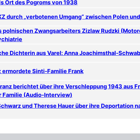
als Ort des Pogroms von 1938
 KZ durch „verbotenen Umgang“ zwischen Polen un
s polnischen Zwangsarbeiters Zizlaw Rudzki (Motor
chiatrie
che Dichterin aus Varel: Anna Joachimsthal-Schwa
z ermordete Sinti-Familie Frank
ranz berichtet über ihre Verschleppung 1943 aus F
r Familie (Audio-Interview)
Schwarz und Therese Hauer über ihre Deportation n