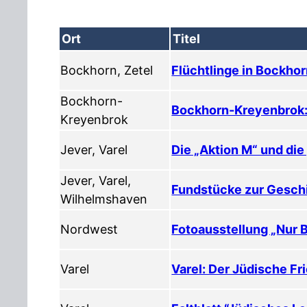
Ort
Titel
Bockhorn, Zetel
Flüchtlinge in Bockho
Bockhorn-
Bockhorn-Kreyenbrok:
Kreyenbrok
Jever, Varel
Die „Aktion M“ und die
Jever, Varel,
Fundstücke zur Geschi
Wilhelmshaven
Nordwest
Fotoausstellung „Nur 
Varel
Varel: Der Jüdische Fr