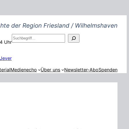
hte der Region Friesland / Wilhelmshaven
S
14 Uhr
u
c
h
Jever
e
erial
Medienecho
Über uns
Newsletter-Abo
Spenden
n