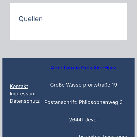
h
e
n
Quellen
Arbeitskreis GröschlerHaus
Große Wasserpfortstraße 19
Kontakt
Impressum
Datenschutz
Postanschrift: Philosophenweg 3
26441 Jever
…by seiten-bauer.com