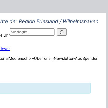
hte der Region Friesland / Wilhelmshaven
S
14 Uhr
u
c
h
Jever
e
erial
Medienecho
Über uns
Newsletter-Abo
Spenden
n