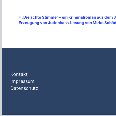
V
«
„Die achte Stimme“ – ein Kriminalroman aus dem J
Erzeugung von Judenhass. Lesung von Mirko Schäd
e
r
a
n
s
t
a
Kontakt
l
Impressum
t
Datenschutz
u
n
g