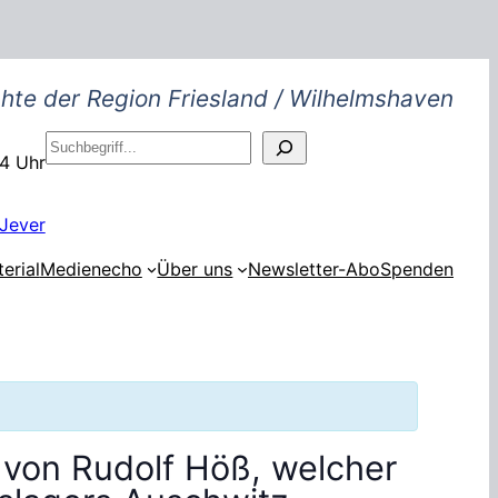
hte der Region Friesland / Wilhelmshaven
S
14 Uhr
u
c
h
Jever
e
erial
Medienecho
Über uns
Newsletter-Abo
Spenden
n
 von Rudolf Höß, welcher