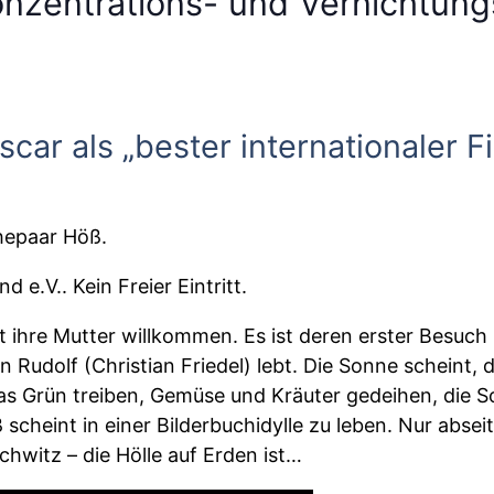
zentrations- und Vernichtung
car als „bester internationaler Fi
Ehepaar Höß.
 e.V.. Kein Freier Eintritt.
ihre Mutter willkommen. Es ist deren erster Besuch i
udolf (Christian Friedel) lebt. Die Sonne scheint, d
 das Grün treiben, Gemüse und Kräuter gedeihen, di
scheint in einer Bilderbuchidylle zu leben. Nur abse
hwitz – die Hölle auf Erden ist…